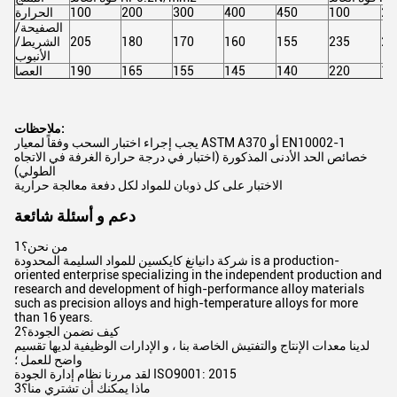
20
100
450
400
300
200
100
الحرارة
الصفيحة/
20
235
155
160
170
180
205
الشريط/
الأنبوب
19
220
140
145
155
165
190
العصا
ملاحظات:
يجب إجراء اختبار السحب وفقاً لمعيار ASTM A370 أو EN10002-1
خصائص الحد الأدنى المذكورة (اختبار في درجة حرارة الغرفة في الاتجاه
الطولي)
الاختبار على كل ذوبان للمواد لكل دفعة معالجة حرارية
دعم و أسئلة شائعة
1من نحن؟
شركة دانيانغ كايكسين للمواد السليمة المحدودة is a production-
oriented enterprise specializing in the independent production and
research and development of high-performance alloy materials
such as precision alloys and high-temperature alloys for more
than 16 years.
2كيف نضمن الجودة؟
لدينا معدات الإنتاج والتفتيش الخاصة بنا ، و الإدارات الوظيفية لديها تقسيم
واضح للعمل ؛
لقد مررنا نظام إدارة الجودة ISO9001: 2015
3ماذا يمكنك أن تشتري منا؟