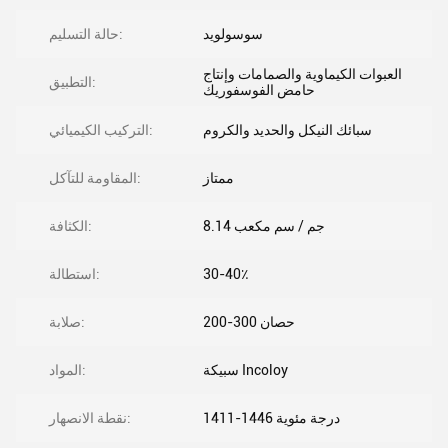
سوسولويد
حالة التسليم:
العبوات الكيماوية والصمامات وإنتاج
التطبيق:
حامض الفوسفوريك
سبائك النيكل والحديد والكروم
التركيب الكيميائي:
ممتاز
المقاومة للتآكل:
8.14 جم / سم مكعب
الكثافة:
30-40٪
استطالة:
200-300 حصان
صلابة:
سبيكة Incoloy
المواد:
1411-1446 درجة مئوية
نقطة الانصهار: