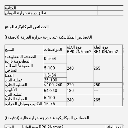
الكثافة
نطاق درجة حرارة الذوبان
الخصائص الميكانيكية للمنتج
الخصائص الميكانيكية عند درجة حرارة الغرفة ((دقيقة))
شد
قوة الغلة
قوة الغلة
المواصفات
المنتج
RP0.2N/mm2
RP1.0N/mm2
Rm
الصفحة المقطوعة/
0.5-64
المطحومة باردة
الصفيحة/المطاط
5-100
240
265
58
الساخن
1.6-64
العصا
25-100
عملية البرد
العملية الحارة
> 100-240
220
250
55
الأنابيب
64-240
180
---
53
عملية البرد
5-100
العملية الحارة
240
265
58
16-76
التكثيف ومبادل الحرارة
الخصائص الميكانيكية عند درجة حرارة عالية ((دقيقة))
RP1.0
قوة العائد RP0.2N/mm2
المنتج