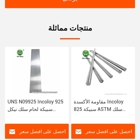
منتجات مماثلة
مقاومة الأكسدة Incoloy
UNS N09925 Incoloy 925
سبيكة 825 ASTM سلك
سبيكة لحام سلك نيكل
لحام النيكل Incoloy 825
شريط دائري
Round Bar
احصل على افضل سعر
احصل على افضل سعر