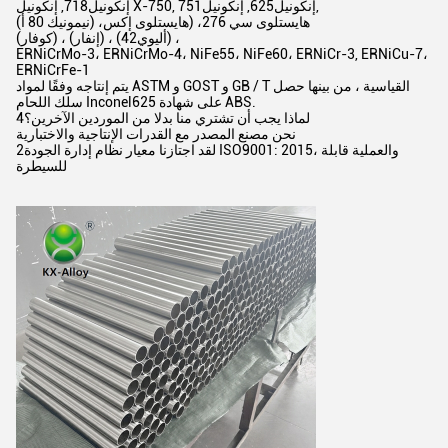
إنكونيل718, إنكونيل X-750, إنكونيل625, إنكونيل751,
(هايستلوى سي 276، (هايستلوى إكس، (نيمونيك 80 أ
(كوفار) ، (إنفار) ، (أليوي42) ،
ERNiCrMo-3، ERNiCrMo-4، NiFe55، NiFe60، ERNiCr-3, ERNiCu-7،
ERNiCrFe-1
يتم إنتاجه وفقًا لمواد ASTM و GOST و GB / T القياسية ، من بينها حصل
سلك اللحام Inconel625 على شهادة ABS.
4لماذا يجب أن تشتري منا بدلا من الموردين الآخرين؟
نحن مصنع المصدر مع القدرات الإنتاجية والاختبارية
2لقد اجتازنا معيار نظام إدارة الجودة ISO9001: 2015، والعملية قابلة
للسيطرة