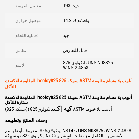
193 جيجا
معامل المرونة:
14.2 واط/م ك
توصيل حراري:
جيد
قابلية اللحام:
قابل للتفاوض
مقاس:
إنكولوي 825، UNS N08825،
الاسم:
W.NS.2.4858
المقاومة للاكسدة Incoloy825 سبيكة 825 ASTM أنابيب بلا مسام مقاومة
للتآكل
المقاومة للاكسدة Incoloy825 سبيكة 825 ASTM أنبوب بلا مسام مقاومة
ممتازة للتآكل
كيه إكس
انكولوي825 ((سبيكة 825) ASTM أنابيب بلا خيوط
وصف المنتج وتطبيقه
المعروف أيضا باسم NS142، UNS N08825، W.NS.2.4858
إينكولاي825
إنكولوي 825 هو سبيكة Ni-Cr الأوستنيتية بالكامل مع معالجة استقرار