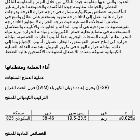
الحديد، والتي لديها مقاومة جيدة للتآكل من خلال التوتر والمقاومة للتآكل
النقطي والخياطة.مقاومة جيدة للتأكسدة والحموضة الحرارية غير
التأكسدية، خصائص ميكانيكية ممتازة في درجة حرارة الغرفة ودرجات
حرارة عالية تصل إلى 550 درجة مئوية.يستخدم على نطاق واسع في
مختلف المجالات الصناعية حيث درجة الحرارة لا تتجاوز 550 درجة
مئويةتطبيقات نموذجية هي أنابيب التدفئة والحاويات والأنابيب والسلاسل
المستخدمة في مصانع تحلية حمض الكبريتيك، ومبادلة الحرارة تبريد مياه
البحر، نظام أنابيب المنتجات البحرية،خط أنابيب الغازات الحمضية، مبادلة
حرارة في إنتاج حمض الفوسفور، البخار، غسيل، أنابيب الإشباع وما إلى
ذلك، مبادلة حرارة الهواء في تكرير البترول، هندسة الغذاء، العملية
الكيميائية،سبيكة مضادة للاشتعال لتطبيقات الأكسجين عالية الضغط.
أداء العملية ومتطلباتها
عملية اندماج المنتجات
فرن الحث الفراغ ((VIM) وفرن إعادة ذوبان الكهرباء ((ESR)
التركيب الكيميائي للمنتج
م
ج
في
سي سي
نـي
سبيكة
≤1.
≤0.025
ريم
19.5-23.5
38-46
الينكولاي 825
الخصائص المادية للمنتج