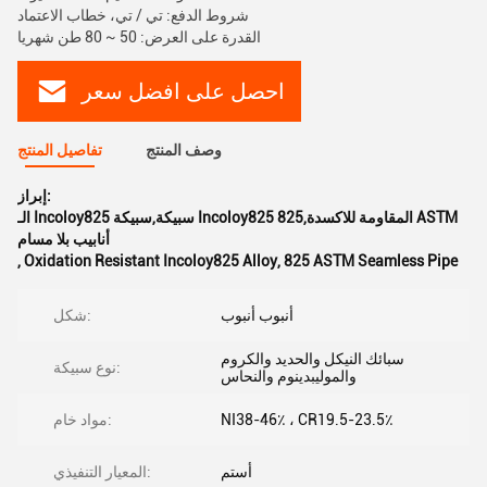
شروط الدفع: تي / تي، خطاب الاعتماد
القدرة على العرض: 50 ~ 80 طن شهريا
احصل على افضل سعر
وصف المنتج
تفاصيل المنتج
إبراز:
الـ Incoloy825 سبيكة,سبيكة Incoloy825 المقاومة للاكسدة,825 ASTM
أنابيب بلا مسام
,
Oxidation Resistant Incoloy825 Alloy
,
825 ASTM Seamless Pipe
أنبوب أنبوب
شكل:
سبائك النيكل والحديد والكروم
نوع سبيكة:
والموليبدينوم والنحاس
NI38-46٪ ، CR19.5-23.5٪
مواد خام:
أستم
المعيار التنفيذي: